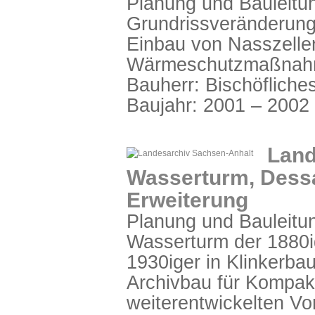
Planung und Bauleitun
Grundrissveränderung
Einbau von Nasszellen
Wärmeschutzmaßna
Bauherr: Bischöfliche
Baujahr: 2001 – 2002
Land
Wasserturm, Dess
Erweiterung
Planung und Bauleitu
Wasserturm der 1880i
1930iger in Klinkerb
Archivbau für Kompak
weiterentwickelten Vor