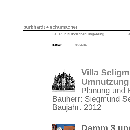
burkhardt + schumacher
Bauen in historischer Umgebung
S
Bauten
Gutachten
Villa Selig
Umnutzung
Planung und B
Bauherr: Siegmund Se
Baujahr: 2012
Damm 3 und