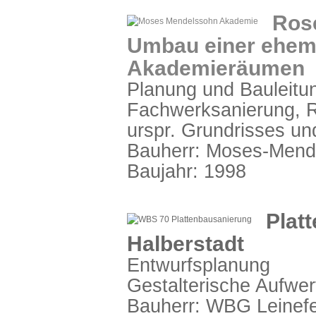
Rose
Umbau einer ehem
Akademieräumen
Planung und Bauleitun
Fachwerksanierung, R
urspr. Grundrisses u
Bauherr: Moses-Mende
Baujahr: 1998
Plat
Halberstadt
Entwurfsplanung
Gestalterische Aufwe
Bauherr: WBG Leinef