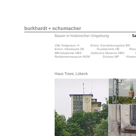
burkhardt + schumacher
Bauen in historischer Umgebung
S
Villa Seligmann H
Ehem. Kanzlerbungalow BN
Ehem. Arbeitsamt DE
Touristeninfo HE
Roko
MM Adademie HBS
Jüdisches Museum HBS
Reddersenmuseum NOM
Schloss WF
Kloste
Haus Trave, Lübeck